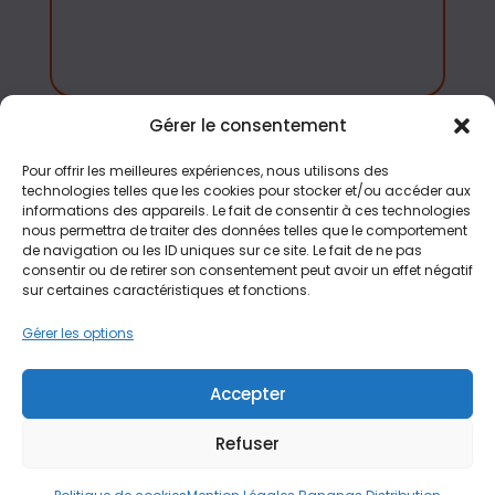
Gérer le consentement
Accés rapide
Pour offrir les meilleures expériences, nous utilisons des
Tous nos jeux
technologies telles que les cookies pour stocker et/ou accéder aux
informations des appareils. Le fait de consentir à ces technologies
Aménagement
nous permettra de traiter des données telles que le comportement
de navigation ou les ID uniques sur ce site. Le fait de ne pas
Contact
consentir ou de retirer son consentement peut avoir un effet négatif
Blog
sur certaines caractéristiques et fonctions.
FàQ
Gérer les options
Plan du site
Accepter
Politique de cookies (UE)
Refuser
© 2025 Bananas Distribution /
Mentions