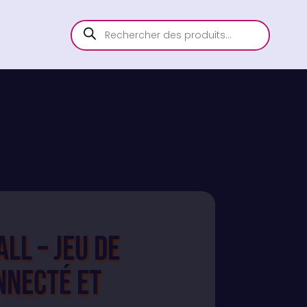
ll – Jeu de
nnecté et