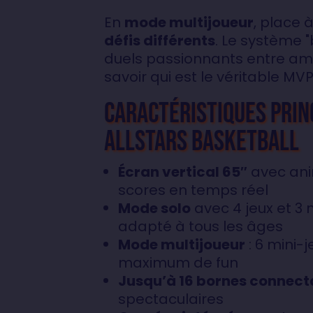
En
mode multijoueur
, place 
défis différents
. Le système "
duels passionnants entre ami
savoir qui est le véritable MVP
Caractéristiques prin
Allstars Basketball
Écran vertical 65″
avec ani
scores en temps réel
Mode solo
avec 4 jeux et 3 n
adapté à tous les âges
Mode multijoueur
: 6 mini-
maximum de fun
Jusqu’à 16 bornes connect
spectaculaires