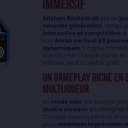
immersif
Allstars Basketball
est un
je
nouvelle génération
, conçu p
interactive et compétitive
à 
son
écran vertical 65 pouce
dynamiques
, il capte imméd
transforme chaque partie en
intense, seul ou entre amis.
Un gameplay riche en 
multijoueur
En
mode solo
, les joueurs pr
quatre niveaux
en atteignant
Chaque session permet d’an
pour
améliorer la précision d