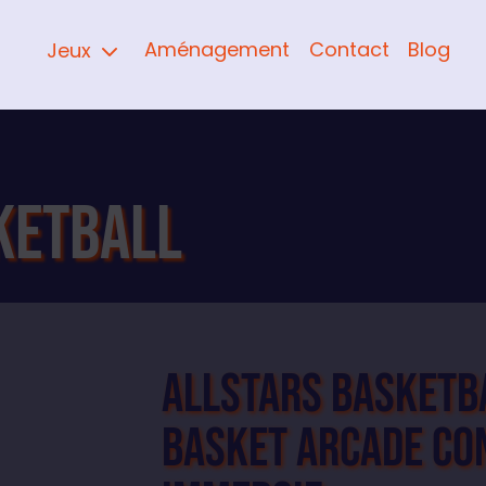
3
Aménagement
Contact
Blog
Jeux
ketball
Allstars Basketba
basket arcade co