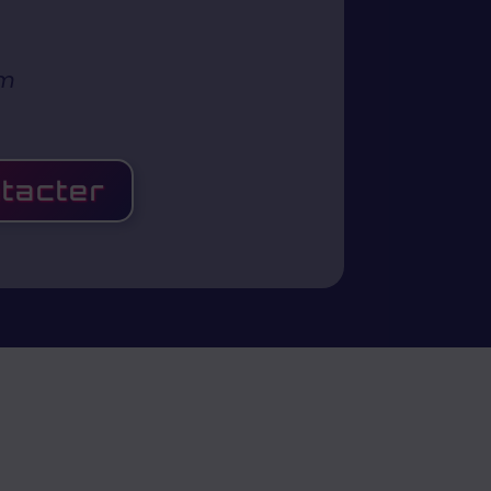
cm
tacter