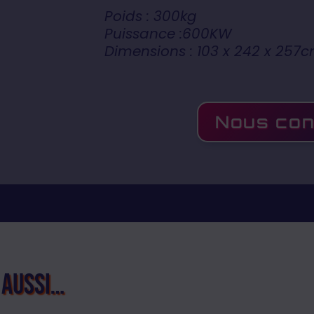
Poids : 300kg
Puissance :600KW
Dimensions : 103 x 242 x 257
Nous con
 aussi…