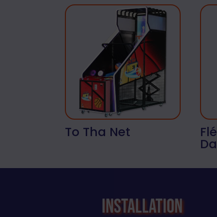
To Tha Net
Fl
Da
Installation