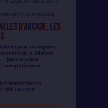
z les visages des joueurs
 non selon vos besoins
salles d’arcade, les
ts
alle de jeux
, un
espace
commercial
, le
Allstars
 un
jeu d’arcade
r, compétition et
ket immersive et
ctivité de votre