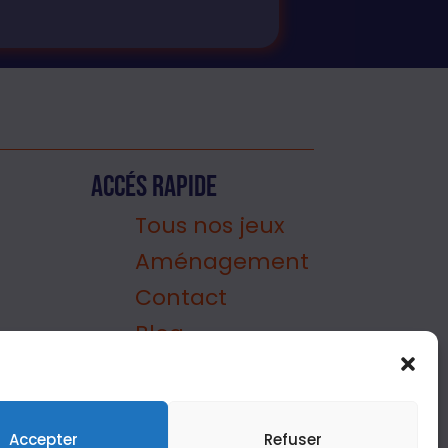
Accés rapide
Tous nos jeux
Aménagement
Contact
Blog
FàQ
Plan du site
Politique de
Accepter
Refuser