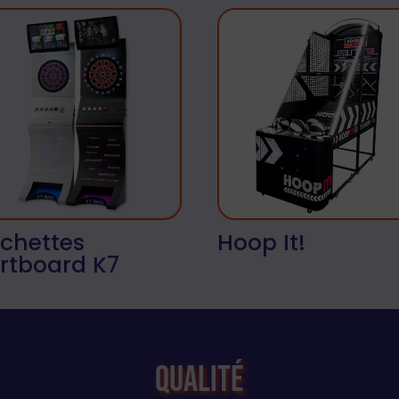
échettes
Hoop It!
rtboard K7
Qualité