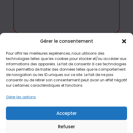
Gérer le consentement
Accés rapide
Pour offrir les meilleures expériences, nous utilisons des
Tous nos jeux
technologies telles que les cookies pour stocker et/ou accéder aux
informations des appareils. Le fait de consentir à ces technologies
Aménagement
nous permettra de traiter des données telles que le comportement
de navigation ou les ID uniques sur ce site. Le fait de ne pas
Contact
consentir ou de retirer son consentement peut avoir un effet négatif
Blog
sur certaines caractéristiques et fonctions.
FàQ
Gérer les options
Plan du site
Accepter
Politique de cookies (UE)
Refuser